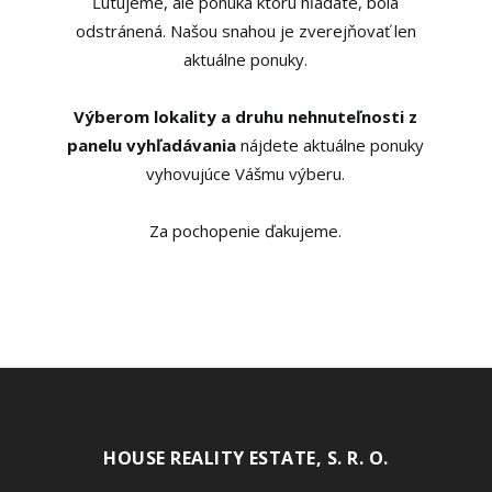
Ľutujeme, ale ponuka ktorú hľadáte, bola
odstránená. Našou snahou je zverejňovať len
aktuálne ponuky.
Výberom lokality a druhu nehnuteľnosti z
panelu vyhľadávania
nájdete aktuálne ponuky
vyhovujúce Vášmu výberu.
Za pochopenie ďakujeme.
HOUSE REALITY ESTATE, S. R. O.