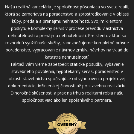
Naša realitná kancelária je spoločnosť pôsobiaca vo svete realít,
ktorá sa zameriava na poradenstvo a sprostredkovanie v oblasti
kúpy, predaja a prenájmu nehnuteľností. Svojim klientom
poskytuje komplexný servis v procese prevodu vlastníctva
nehnuteľnosti a prenájmu nehnuteľnosti. Pre klientov ktorí sa
rozhodnú využiť naše služby, zabezpečujeme kompletné právne
poradenstvo, vypracovanie návrhov zmlúv, návrhov na vklad do
katastra nehnuteľností.
Taktiež Vám vieme zabezpečiť statické posudky, vybavenie
stavebného povolenia, hypotekárny servis, poradenstvo v
oblasti stavebníctva spočívajúce od vyhotovenia projektovej
dokumentácie, inžinierskej činnosti až po stavebnú realizáciu.
Dlhoročné skúsenosti a prax na trhu s realitami robia našu
spoločnosť viac ako len spoľahlivého partnera.