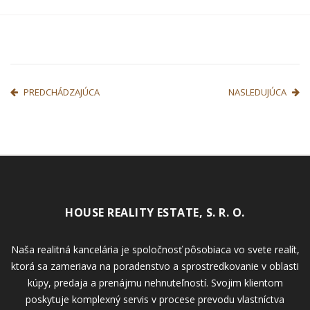
PREDCHÁDZAJÚCA
NASLEDUJÚCA
HOUSE REALITY ESTATE, S. R. O.
Naša realitná kancelária je spoločnosť pôsobiaca vo svete realít,
ktorá sa zameriava na poradenstvo a sprostredkovanie v oblasti
kúpy, predaja a prenájmu nehnuteľností. Svojim klientom
poskytuje komplexný servis v procese prevodu vlastníctva