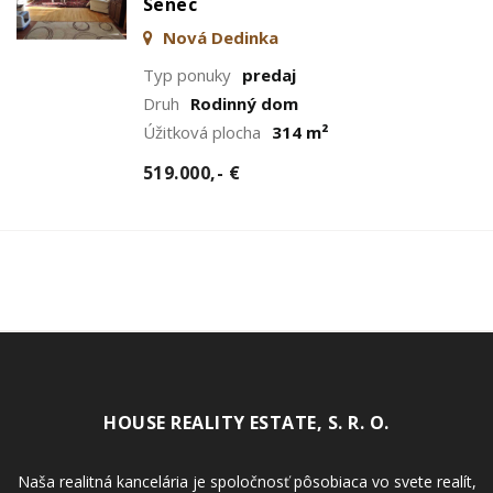
Senec
Nová Dedinka
Typ ponuky
predaj
Druh
Rodinný dom
Úžitková plocha
314 m²
519.000,- €
HOUSE REALITY ESTATE, S. R. O.
Naša realitná kancelária je spoločnosť pôsobiaca vo svete realít,