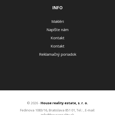
INFO
Makléri
Napíšte nám
Kontakt
Kontakt
Reklamačný poriadok
© 2026 -
House reality estate, s. r. o.
Fedinova 1083/16, Bratislava 851 01, Tel.: , E-mail:
info@housereality.sk