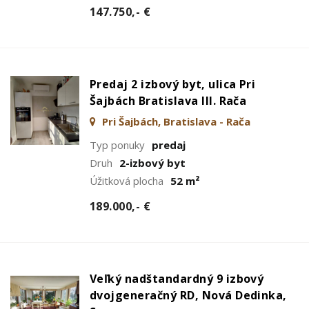
147.750,- €
Predaj 2 izbový byt, ulica Pri
Šajbách Bratislava III. Rača
Pri Šajbách, Bratislava - Rača
Typ ponuky
predaj
Druh
2-izbový byt
Úžitková plocha
52 m²
189.000,- €
Veľký nadštandardný 9 izbový
dvojgeneračný RD, Nová Dedinka,