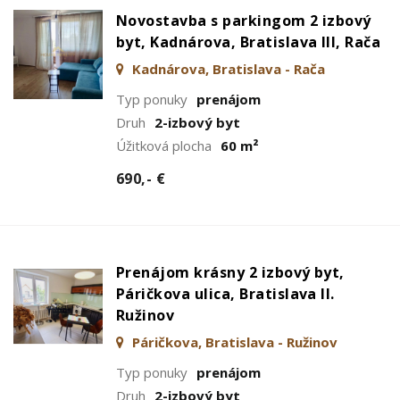
Novostavba s parkingom 2 izbový
byt, Kadnárova, Bratislava III, Rača
Kadnárova, Bratislava - Rača
Typ ponuky
prenájom
Druh
2-izbový byt
Úžitková plocha
60 m²
690,- €
Prenájom krásny 2 izbový byt,
Páričkova ulica, Bratislava II.
Ružinov
Páričkova, Bratislava - Ružinov
Typ ponuky
prenájom
Druh
2-izbový byt