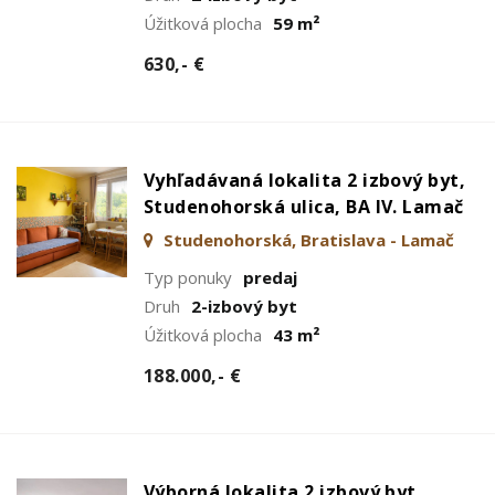
Úžitková plocha
59 m²
630,- €
Vyhľadávaná lokalita 2 izbový byt,
Studenohorská ulica, BA IV. Lamač
Studenohorská, Bratislava - Lamač
Typ ponuky
predaj
Druh
2-izbový byt
Úžitková plocha
43 m²
188.000,- €
Výborná lokalita 2 izbový byt,