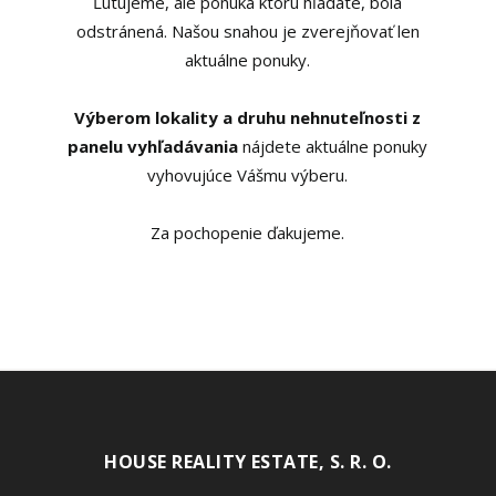
Ľutujeme, ale ponuka ktorú hľadáte, bola
odstránená. Našou snahou je zverejňovať len
aktuálne ponuky.
Výberom lokality a druhu nehnuteľnosti z
panelu vyhľadávania
nájdete aktuálne ponuky
vyhovujúce Vášmu výberu.
Za pochopenie ďakujeme.
HOUSE REALITY ESTATE, S. R. O.