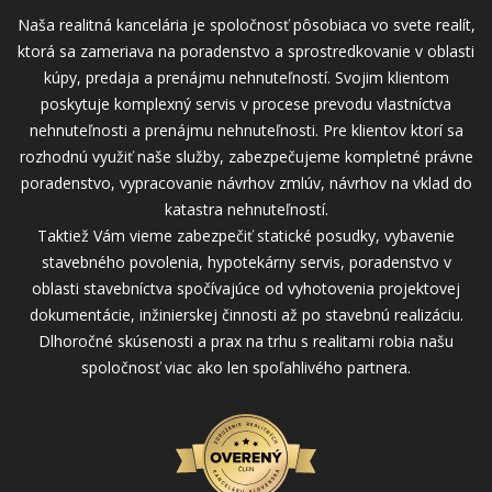
Naša realitná kancelária je spoločnosť pôsobiaca vo svete realít,
ktorá sa zameriava na poradenstvo a sprostredkovanie v oblasti
kúpy, predaja a prenájmu nehnuteľností. Svojim klientom
poskytuje komplexný servis v procese prevodu vlastníctva
nehnuteľnosti a prenájmu nehnuteľnosti. Pre klientov ktorí sa
rozhodnú využiť naše služby, zabezpečujeme kompletné právne
poradenstvo, vypracovanie návrhov zmlúv, návrhov na vklad do
katastra nehnuteľností.
Taktiež Vám vieme zabezpečiť statické posudky, vybavenie
stavebného povolenia, hypotekárny servis, poradenstvo v
oblasti stavebníctva spočívajúce od vyhotovenia projektovej
dokumentácie, inžinierskej činnosti až po stavebnú realizáciu.
Dlhoročné skúsenosti a prax na trhu s realitami robia našu
spoločnosť viac ako len spoľahlivého partnera.