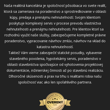
Naša realitná kancelária je spoločnosť pôsobiaca vo svete realít,
ktorá sa zameriava na poradenstvo a sprostredkovanie v oblasti
kúpy, predaja a prenájmu nehnuteľností. Svojim klientom
poskytuje komplexný servis v procese prevodu vlastníctva
nehnuteľnosti a prenájmu nehnuteľnosti. Pre klientov ktorí sa
rozhodnú využiť naše služby, zabezpečujeme kompletné právne
poradenstvo, vypracovanie návrhov zmlúv, návrhov na vklad do
katastra nehnuteľností.
Taktiež Vám vieme zabezpečiť statické posudky, vybavenie
stavebného povolenia, hypotekárny servis, poradenstvo v
oblasti stavebníctva spočívajúce od vyhotovenia projektovej
dokumentácie, inžinierskej činnosti až po stavebnú realizáciu.
Dlhoročné skúsenosti a prax na trhu s realitami robia našu
spoločnosť viac ako len spoľahlivého partnera.