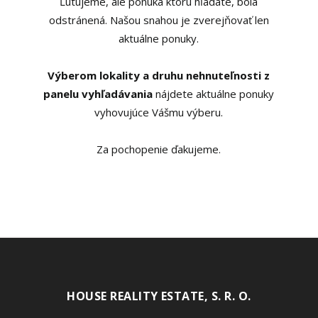
Ľutujeme, ale ponuka ktorú hľadáte, bola
odstránená. Našou snahou je zverejňovať len
aktuálne ponuky.
Výberom lokality a druhu nehnuteľnosti z
panelu vyhľadávania
nájdete aktuálne ponuky
vyhovujúce Vášmu výberu.
Za pochopenie ďakujeme.
HOUSE REALITY ESTATE, S. R. O.