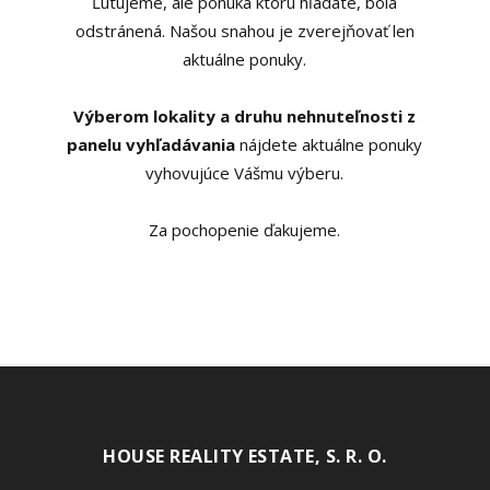
Ľutujeme, ale ponuka ktorú hľadáte, bola
odstránená. Našou snahou je zverejňovať len
aktuálne ponuky.
Výberom lokality a druhu nehnuteľnosti z
panelu vyhľadávania
nájdete aktuálne ponuky
vyhovujúce Vášmu výberu.
Za pochopenie ďakujeme.
HOUSE REALITY ESTATE, S. R. O.