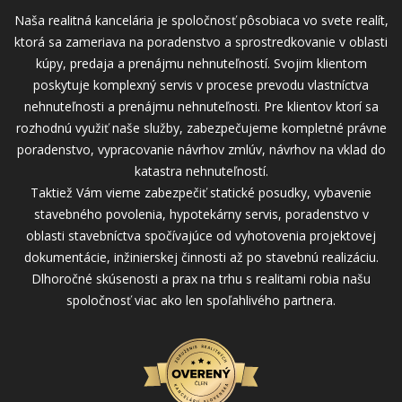
Naša realitná kancelária je spoločnosť pôsobiaca vo svete realít,
ktorá sa zameriava na poradenstvo a sprostredkovanie v oblasti
kúpy, predaja a prenájmu nehnuteľností. Svojim klientom
poskytuje komplexný servis v procese prevodu vlastníctva
nehnuteľnosti a prenájmu nehnuteľnosti. Pre klientov ktorí sa
rozhodnú využiť naše služby, zabezpečujeme kompletné právne
poradenstvo, vypracovanie návrhov zmlúv, návrhov na vklad do
katastra nehnuteľností.
Taktiež Vám vieme zabezpečiť statické posudky, vybavenie
stavebného povolenia, hypotekárny servis, poradenstvo v
oblasti stavebníctva spočívajúce od vyhotovenia projektovej
dokumentácie, inžinierskej činnosti až po stavebnú realizáciu.
Dlhoročné skúsenosti a prax na trhu s realitami robia našu
spoločnosť viac ako len spoľahlivého partnera.