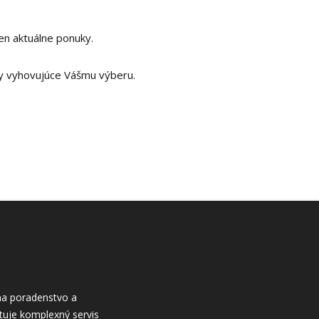
en aktuálne ponuky.
y vyhovujúce Vášmu výberu.
 na poradenstvo a
tuje komplexný servis