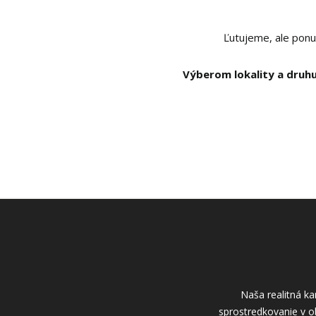
Ľutujeme, ale ponu
Výberom lokality a druhu
Naša realitná ka
sprostredkovanie v o