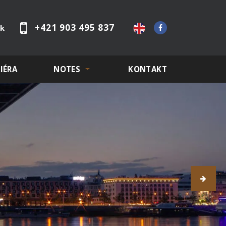
+421 903 495 837
sk
IÉRA
NOTES
KONTAKT