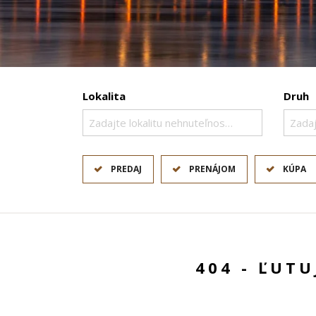
Lokalita
Druh
Zadajte lokalitu nehnuteľnosti ..
Zadaj
PREDAJ
PRENÁJOM
KÚPA
404 - ĽUT