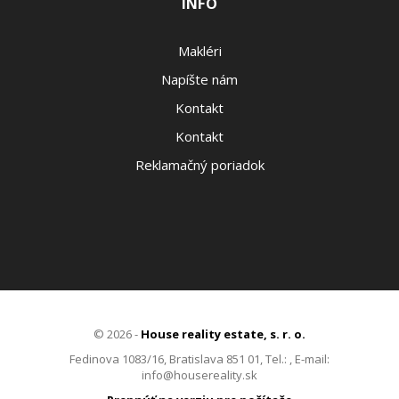
INFO
Makléri
Napíšte nám
Kontakt
Kontakt
Reklamačný poriadok
© 2026 -
House reality estate, s. r. o.
Fedinova 1083/16, Bratislava 851 01, Tel.: , E-mail:
info@housereality.sk