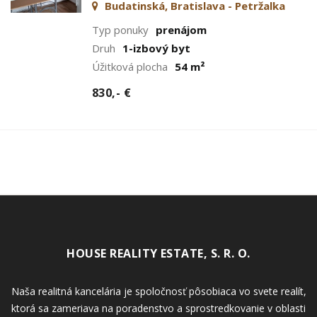
Budatinská, Bratislava - Petržalka
Typ ponuky
prenájom
Druh
1-izbový byt
Úžitková plocha
54 m²
830,- €
HOUSE REALITY ESTATE, S. R. O.
Naša realitná kancelária je spoločnosť pôsobiaca vo svete realít,
ktorá sa zameriava na poradenstvo a sprostredkovanie v oblasti