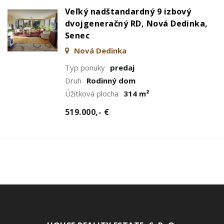
Veľký nadštandardný 9 izbový
dvojgeneračný RD, Nová Dedinka,
Senec
Nová Dedinka
Typ ponuky
predaj
Druh
Rodinný dom
Úžitková plocha
314 m²
519.000,- €