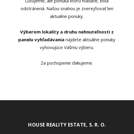
Ľutujeme, ale ponuka ktorú hľadáte, bola
odstránená. Našou snahou je zverejňovať len
aktuálne ponuky.
Výberom lokality a druhu nehnuteľnosti z
panelu vyhľadávania
nájdete aktuálne ponuky
vyhovujúce Vášmu výberu.
Za pochopenie ďakujeme.
HOUSE REALITY ESTATE, S. R. O.