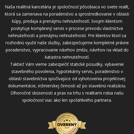
Naša realitná kancelária je spoločnosť pôsobiaca vo svete realít,
ktorá sa zameriava na poradenstvo a sprostredkovanie v oblasti
kúpy, predaja a prenájmu nehnuteľností. Svojim klientom
poskytuje komplexný servis v procese prevodu vlastníctva
nehnuteľnosti a prenájmu nehnuteľnosti. Pre klientov ktorí sa
rozhodnú využiť naše služby, zabezpečujeme kompletné právne
poradenstvo, vypracovanie návrhov zmlúv, návrhov na vklad do
katastra nehnuteľností.
Taktiež Vám vieme zabezpečiť statické posudky, vybavenie
stavebného povolenia, hypotekárny servis, poradenstvo v
oblasti stavebníctva spočívajúce od vyhotovenia projektovej
dokumentácie, inžinierskej činnosti až po stavebnú realizáciu.
Dlhoročné skúsenosti a prax na trhu s realitami robia našu
spoločnosť viac ako len spoľahlivého partnera.