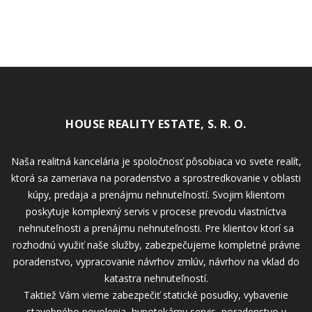
HOUSE REALITY ESTATE, S. R. O.
Naša realitná kancelária je spoločnosť pôsobiaca vo svete realít,
ktorá sa zameriava na poradenstvo a sprostredkovanie v oblasti
kúpy, predaja a prenájmu nehnuteľností. Svojim klientom
poskytuje komplexný servis v procese prevodu vlastníctva
nehnuteľnosti a prenájmu nehnuteľnosti. Pre klientov ktorí sa
rozhodnú využiť naše služby, zabezpečujeme kompletné právne
poradenstvo, vypracovanie návrhov zmlúv, návrhov na vklad do
katastra nehnuteľností.
Taktiež Vám vieme zabezpečiť statické posudky, vybavenie
stavebného povolenia, hypotekárny servis, poradenstvo v