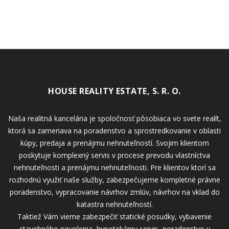
HOUSE REALITY ESTATE, S. R. O.
Naša realitná kancelária je spoločnosť pôsobiaca vo svete realít,
ktorá sa zameriava na poradenstvo a sprostredkovanie v oblasti
kúpy, predaja a prenájmu nehnuteľností. Svojim klientom
poskytuje komplexný servis v procese prevodu vlastníctva
nehnuteľnosti a prenájmu nehnuteľnosti. Pre klientov ktorí sa
rozhodnú využiť naše služby, zabezpečujeme kompletné právne
poradenstvo, vypracovanie návrhov zmlúv, návrhov na vklad do
katastra nehnuteľností.
Taktiež Vám vieme zabezpečiť statické posudky, vybavenie
stavebného povolenia, hypotekárny servis, poradenstvo v