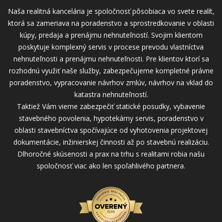
Naša realitná kancelária je spoločnosť pôsobiaca vo svete realít,
ktorá sa zameriava na poradenstvo a sprostredkovanie v oblasti
kúpy, predaja a prenájmu nehnuteľností. Svojim klientom
poskytuje komplexný servis v procese prevodu vlastníctva
nehnuteľnosti a prenájmu nehnuteľnosti. Pre klientov ktorí sa
rozhodnú využiť naše služby, zabezpečujeme kompletné právne
poradenstvo, vypracovanie návrhov zmlúv, návrhov na vklad do
katastra nehnuteľností.
Taktiež Vám vieme zabezpečiť statické posudky, vybavenie
stavebného povolenia, hypotekárny servis, poradenstvo v
oblasti stavebníctva spočívajúce od vyhotovenia projektovej
dokumentácie, inžinierskej činnosti až po stavebnú realizáciu.
Dlhoročné skúsenosti a prax na trhu s realitami robia našu
spoločnosť viac ako len spoľahlivého partnera.