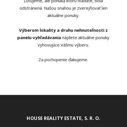
Ľutujeme, ale ponuka ktorú hľadáte, bola
odstránená. Našou snahou je zverejňovať len
aktuálne ponuky.
Výberom lokality a druhu nehnuteľnosti z
panelu vyhľadávania
nájdete aktuálne ponuky
vyhovujúce Vášmu výberu.
Za pochopenie ďakujeme.
HOUSE REALITY ESTATE, S. R. O.